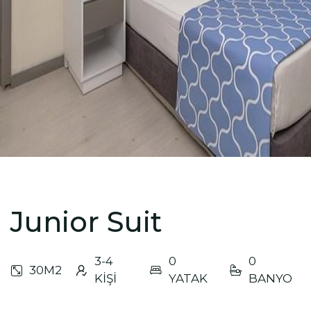
Junior Suit
3-4
0
0
30M2
KİŞİ
YATAK
BANYO