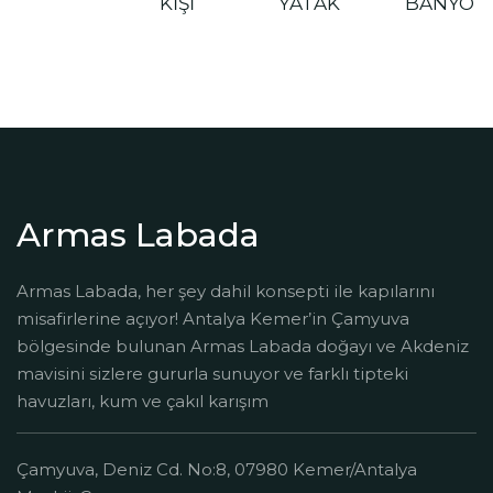
KİŞİ
YATAK
BANYO
Armas Labada
Armas Labada, her şey dahil konsepti ile kapılarını
misafirlerine açıyor! Antalya Kemer’in Çamyuva
bölgesinde bulunan Armas Labada doğayı ve Akdeniz
mavisini sizlere gururla sunuyor ve farklı tipteki
havuzları, kum ve çakıl karışım
Çamyuva, Deniz Cd. No:8, 07980 Kemer/Antalya